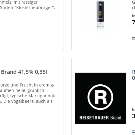
melz, mit rassiger
G
 Sorten "Klosterneuburger",
c
B
I
7
 Brand 41,5% 0,35l
R
0
Würze und Frucht in cremig-
umen helle, grünlich-
rägt, typische Marzipannote,
.​ Die Vogelbeere, auch als
I
3