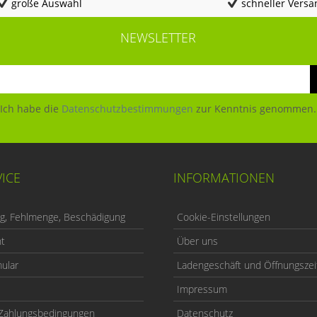
große Auswahl
schneller Versa
NEWSLETTER
Ich habe die
Datenschutzbestimmungen
zur Kenntnis genommen.
ICE
INFORMATIONEN
ng, Fehlmenge, Beschädigung
Cookie-Einstellungen
ht
Über uns
ular
Ladengeschäft und Öffnungszei
Impressum
Zahlungsbedingungen
Datenschutz