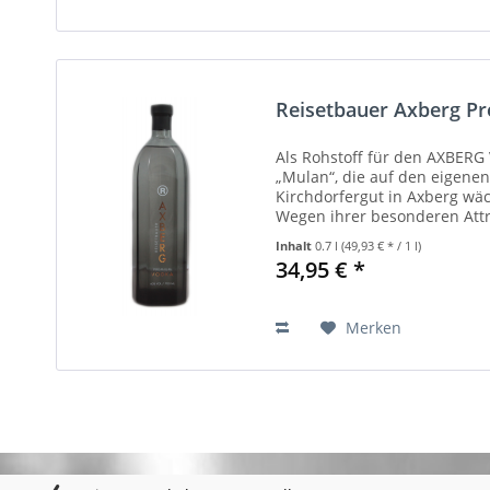
Reisetbauer Axberg Pr
Als Rohstoff für den AXBERG
„Mulan“, die auf den eigene
Kirchdorfergut in Axberg wäc
Wegen ihrer besonderen Attr
Fruchtsüße und kein Zucker -.
Inhalt
0.7 l
(49,93 € * / 1 l)
34,95 € *
Merken