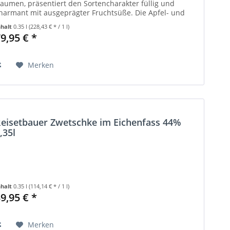
aumen, präsentiert den Sortencharakter füllig und
harmant mit ausgeprägter Fruchtsüße. Die Apfel- und
irnenquitten sind reich...
nhalt
0.35 l
(228,43 € * / 1 l)
9,95 € *
Merken
eisetbauer Zwetschke im Eichenfass 44%
,35l
nhalt
0.35 l
(114,14 € * / 1 l)
9,95 € *
Merken