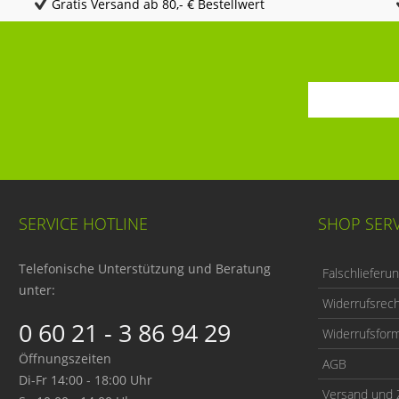
Gratis Versand ab 80,- € Bestellwert
SERVICE HOTLINE
SHOP SERV
Telefonische Unterstützung und Beratung
Falschlieferu
unter:
Widerrufsrec
0 60 21 - 3 86 94 29
Widerrufsform
Öffnungszeiten
AGB
Di-Fr 14:00 - 18:00 Uhr
Versand und 