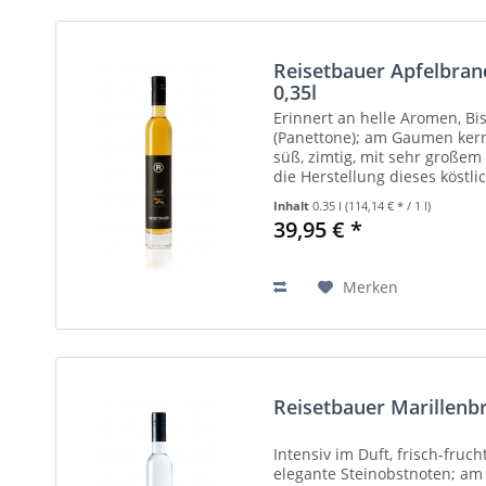
Reisetbauer Apfelbran
0,35l
Erinnert an helle Aromen, Bisk
(Panettone); am Gaumen kern
süß, zimtig, mit sehr großem 
die Herstellung dieses köst
ausschließlich...
Inhalt
0.35 l
(114,14 € * / 1 l)
39,95 € *
Merken
Reisetbauer Marillenb
Intensiv im Duft, frisch-frucht
elegante Steinobstnoten; a