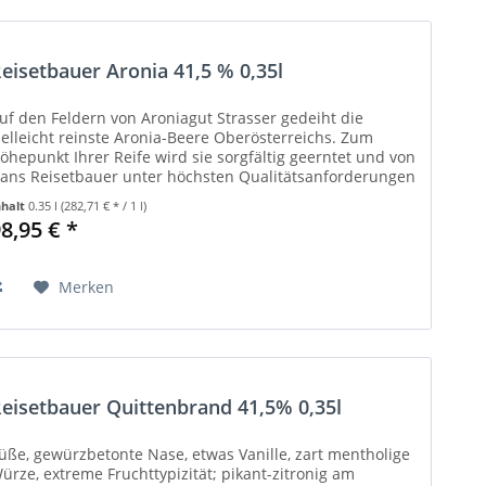
eisetbauer Aronia 41,5 % 0,35l
uf den Feldern von Aroniagut Strasser gedeiht die
ielleicht reinste Aronia-Beere Oberösterreichs. Zum
öhepunkt Ihrer Reife wird sie sorgfältig geerntet und von
ans Reisetbauer unter höchsten Qualitätsanforderungen
u einem...
nhalt
0.35 l
(282,71 € * / 1 l)
8,95 € *
Merken
eisetbauer Quittenbrand 41,5% 0,35l
üße, gewürzbetonte Nase, etwas Vanille, zart mentholige
ürze, extreme Fruchttypizität; pikant-zitronig am