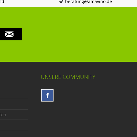
nd
beratung@amavino.de
UNSERE COMMUNITY
ten