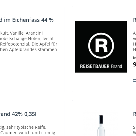
d im Eichenfass 44 %
R
uit, Vanille, Arancini
A
obstschalige Noten, leicht
v
Reifepotenzial. Die Äpfel für
H
lichen Apfelbrandes stammen
H
z
I
9
rand 42% 0,35l
R
ig, sehr typische Reife,
S
m Gaumen weich und cremig
W