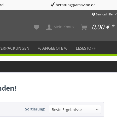
nd
beratung@amavino.de
Service/Hilfe
0,00 € *
Mein Konto
VERPACKUNGEN
% ANGEBOTE %
LESESTOFF
nden!
Sortierung: