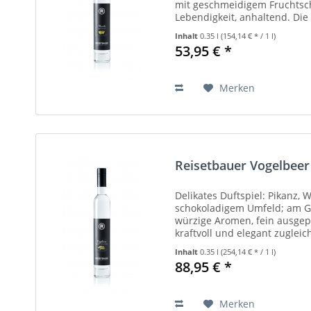
mit geschmeidigem Fruchtsch
Lebendigkeit, anhaltend. Die
"Ungarische Beste" und...
Inhalt
0.35 l
(154,14 € * / 1 l)
53,95 € *
Merken
Reisetbauer Vogelbeer
Delikates Duftspiel: Pikanz, 
schokoladigem Umfeld; am Ga
würzige Aromen, fein ausgep
kraftvoll und elegant zugleich
Eberesche...
Inhalt
0.35 l
(254,14 € * / 1 l)
88,95 € *
Merken