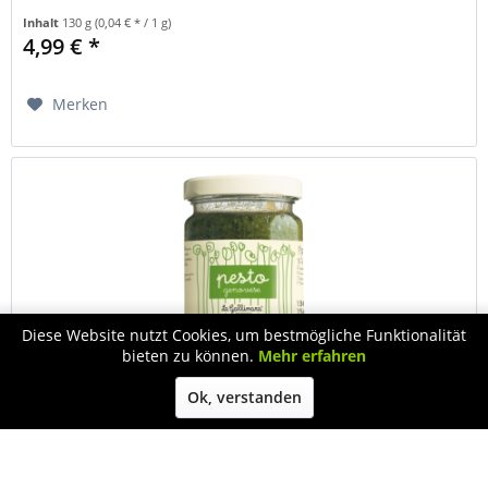
Inhalt
130 g
(0,04 € * / 1 g)
4,99 € *
Merken
Diese Website nutzt Cookies, um bestmögliche Funktionalität
bieten zu können.
Mehr erfahren
Ok, verstanden
Pesto Basilikum 130g
Basilikum aus dem ligurischen Albenga ist die Grundzutat
für unser Hauspesto. Aufgrund der speziellen klimatischen