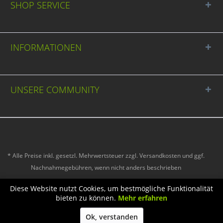
SHOP SERVICE
INFORMATIONEN
UNSERE COMMUNITY
* Alle Preise inkl. gesetzl. Mehrwertsteuer zzgl.
Versandkosten
und ggf.
Nachnahmegebühren, wenn nicht anders beschrieben
Cookie-Einstellungen
Falschlieferung, Fehlmenge, Beschädigung
Diese Website nutzt Cookies, um bestmögliche Funktionalität
bieten zu können.
Mehr erfahren
Hilfe / Support
Über uns
Widerrufsrecht
AGB
Impressum
Ok, verstanden
Versand und Zahlungsbedingungen
Datenschutz
Jugendschutz