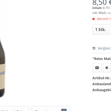
8,50 
Inhalt:
0.75 l
inkl. MwSt.
zz
derzeit n
Verglei
"Reiss Mati
Artikel-Nr.
Anbauland
Anbaugebi