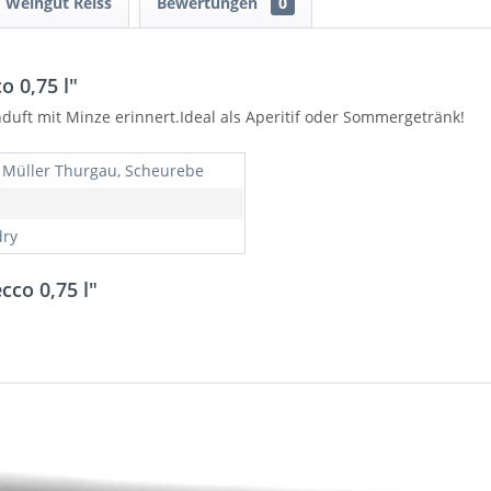
Weingut Reiss
Bewertungen
0
 0,75 l"
nduft mit Minze erinnert.Ideal als Aperitif oder Sommergetränk!
 Müller Thurgau, Scheurebe
dry
cco 0,75 l"