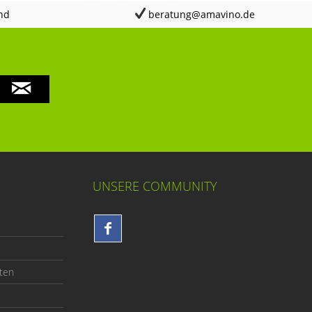
nd
beratung@amavino.de
UNSERE COMMUNITY
ten