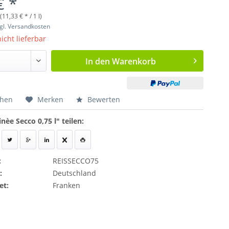
€ *
 (11,33 € * / 1 l)
gl. Versandkosten
icht lieferbar
In den
Warenkorb
chen
Merken
Bewerten
nèe Secco 0,75 l" teilen:
:
REISSECCO75
:
Deutschland
et:
Franken