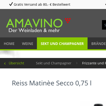
Gratis Versand ab 80,- € Bestellwert
HOME
WEINE
SEKT UND CHAMPAGNER
BRÄNDE
Übersicht
Sekt und Champagner
Frizzante und 
Reiss Matinèe Secco 0,75 l