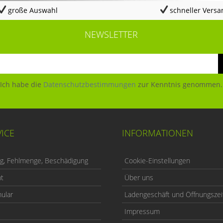
große Auswahl
schneller Versa
NEWSLETTER
Ich habe die
Datenschutzbestimmungen
zur Kenntnis genommen.
ICE
INFORMATIONEN
ng, Fehlmenge, Beschädigung
Cookie-Einstellungen
ht
Über uns
ular
Ladengeschäft und Öffnungszei
Impressum